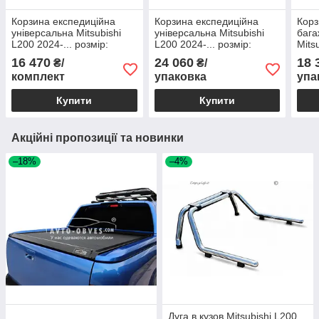
Корзина експедиційна
Корзина експедиційна
Корз
універсальна Mitsubishi
універсальна Mitsubishi
бага
L200 2024-... розмір:
L200 2024-... розмір:
Mits
120*100 см
120*140 см
109 
16 470
24 060
18 
₴/
₴/
комплект
упаковка
упа
Купити
Купити
Акційні пропозиції та новинки
–18%
–4%
Дуга в кузов Mitsubishi L200