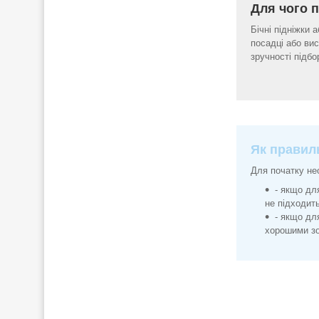
Для чого п
Бічні підніжки 
посадці або вис
зручності підбо
Як правиль
Для початку нео
- якщо дл
не підходить
- якщо дл
хорошими зо