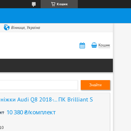
Кошик
Вінниця, Україна
Кошик
Знайти
іжки Audi Q8 2018-... ПК Brilliant S
10 380 ₴/комплект
кт
10