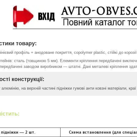
стики товару:
нієвий профіль + анодоване покриття, copolymer plastic, стійкі до корозії
тейнів: сталь (товщиною 5 мм). Елементи кріплення передбачені виключн
 передбачені заводом виробником ― штатні. Дані металеві кріплення зда
сті конструкції:
 алюмінію, на верхній частині підніжки гумові анти ковзні матеріали, кр
істить:
і підніжки ― 2 шт.
Схема встановлення (для спеціал