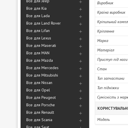
Все для Jeep
Виробник
Все для Kia
Країна виробник
Все для Lada
Кріпильний комп
Все для Land Rover
Все для Lifan
Кріплення
Все для Lexus
Марка
Все для Maserati
Матеріал
Все для MAN
Приступ під ноги
Все для Mazda
Все для Mercedes
Стан
Все для Mitsubishi
Тип запчастини
Все для Nissan
Тип підніжки
Все для Opel
Сумісність з мар
Все для Peugeot
Все для Porsche
КОРИСТУВАЛЬН
Все для Renault
Мoдель
Все для Scania
Все для Seat