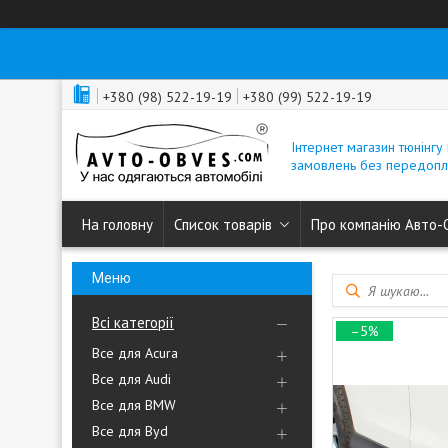
+380 (98) 522-19-19
+380 (99) 522-19-19
Інтернет магазин тюнінгу 
замовлень без передопл
На головну
Список товарів
Про компанію Авто-
Всі категорії
–5%
Все для Acura
Все для Audi
Все для BMW
Все для Byd