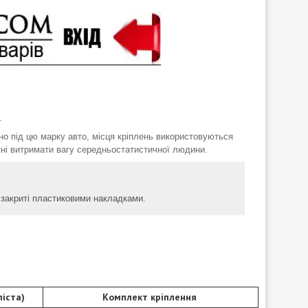
.
о під цю марку авто, місця кріплень використовуються
тні витримати вагу середньостатистичної людини.
аї закриті пластиковими накладками.
іста)
Комплект кріплення