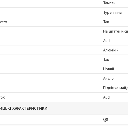
Тамсан
Туреччина
лект
Так
На штатні міс
Audi
Алюміній
Так
Новий
Аналог
Підніжка май
кою
Audi
ИЦЬКІ ХАРАКТЕРИСТИКИ
Q8