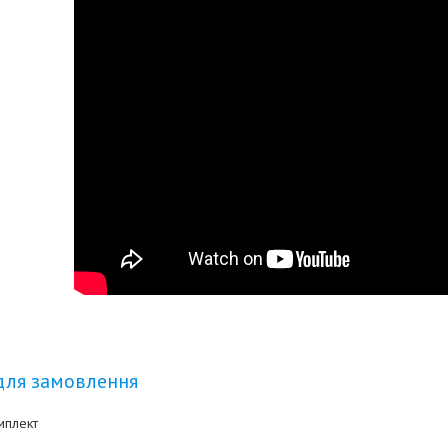
для замовлення
мплект