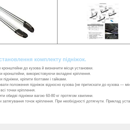
становлення комплекту підніжок.
 кронштейни до кузова й визначити місця установки.
и кронштейни, використовуючи вкладені кріплення.
и підніжки, кріпити болтами і гайками.
вати положення підніжок відносно кузова (не притискати до кузова ― мін
всі точки кріплення.
ти обидві підніжки вагою 60-80 кг протягом хвилини.
и затягування точок кріплення. При необхідності дотягнути. Приклад уст