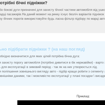
отрібні бічні підніжки?
або бокові дуги призначені для захисту бічної частини автомобіля від ушк
адці пасажирів.На даний момент на ринку існує безліч варіантів підніжок
ру бічних порогів використовуйте будь ласка фільтр підбору по марці авт
но підібрати підніжки ? (на наш погляд)
бхідно визначитися для яких цілей потрібна бічна дуга:
я захисту порогу автомобіля (потрібно дивитися в бік нержавійки) - варто
 для експлуатації в зимовий період - так як на них утворюється лід.
я поліпшення зовнішнього вигляду авто - підбір краще робити з сегменту
внішніми даними, так і можливістю експлуатації у плані посадки \ висад
Приклад: