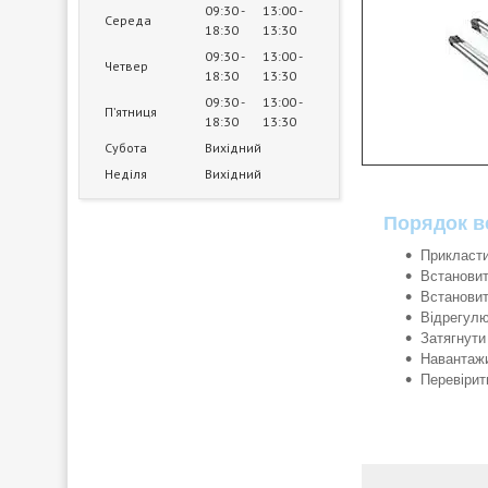
09:30
13:00
Середа
18:30
13:30
09:30
13:00
Четвер
18:30
13:30
09:30
13:00
Пʼятниця
18:30
13:30
Субота
Вихідний
Неділя
Вихідний
Порядок в
Прикласти
Встановит
Встановит
Відрегулю
Затягнути 
Навантажи
Перевірит