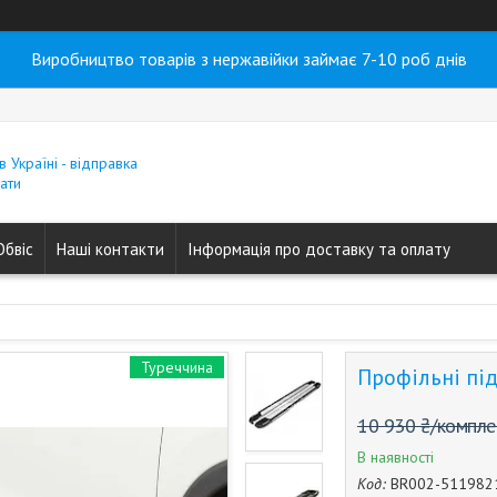
Виробництво товарів з нержавійки займає 7-10 роб днів
в Україні - відправка
ати
Обвіс
Наші контакти
Інформація про доставку та оплату
Туреччина
Профільні підн
10 930 ₴/компле
В наявності
Код:
BR002-511982