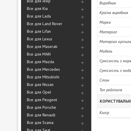
Все для Jeep
Виробник
Все для Kia
Країна виробник
Все для Lada
Марка
Все для Land Rover
Все для Lifan
Матеріал
Все для Lexus
Матеріал кріпиль
Все для Maserati
Модель
Все для MAN
Сумісність з мар
Все для Mazda
Все для Mercedes
Сумісність з мод
Все для Mitsubishi
Стан
Все для Nissan
Тип рейлінгів
Все для Opel
Все для Peugeot
КОРИСТУВАЛЬН
Все для Porsche
Колір
Все для Renault
Все для Scania
Все для Seat