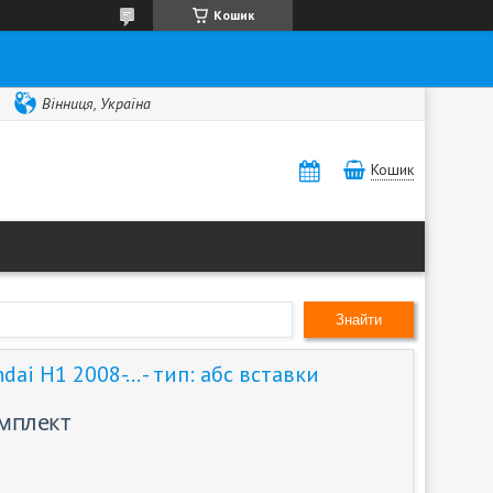
Кошик
Вінниця, Україна
Кошик
Знайти
ai H1 2008-... - тип: абс вставки
омплект