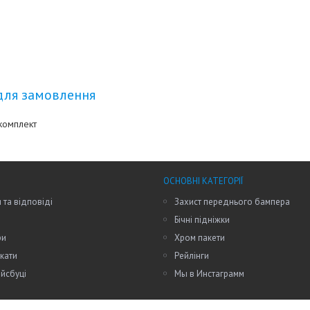
для замовлення
комплект
ОСНОВНІ КАТЕГОРІЇ
 та відповіді
Захист переднього бампера
Бічні підніжки
ри
Хром пакети
кати
Рейлінги
йсбуці
Мы в Инстаграмм