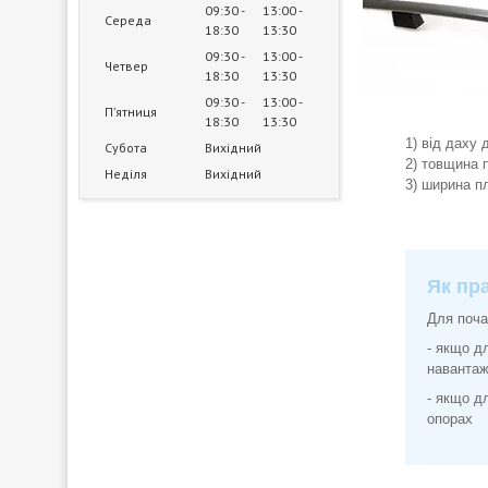
09:30
13:00
Середа
18:30
13:30
09:30
13:00
Четвер
18:30
13:30
09:30
13:00
Пʼятниця
18:30
13:30
1) від даху 
Субота
Вихідний
2) товщина 
Неділя
Вихідний
3) ширина п
Як пр
Для поча
- якщо д
навантаж
- якщо д
опорах