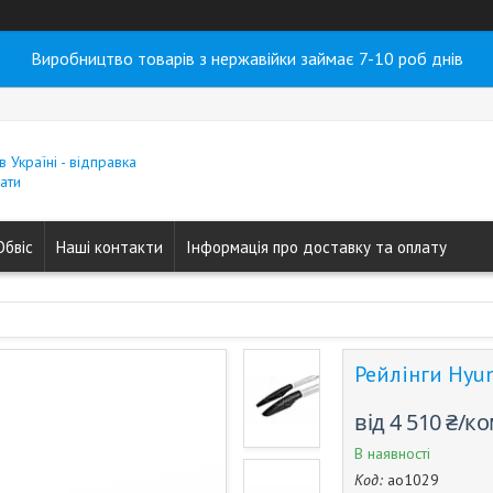
Виробництво товарів з нержавійки займає 7-10 роб днів
в Україні - відправка
ати
Обвіс
Наші контакти
Інформація про доставку та оплату
Рейлінги Hyund
від
4 510 ₴/к
В наявності
Код:
ao1029