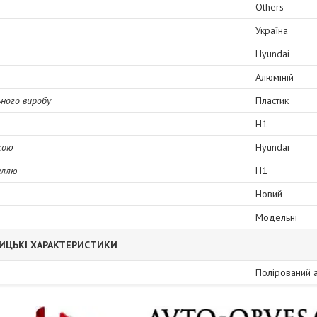
Others
Україна
Hyundai
Алюміній
ного виробу
Пластик
H1
кою
Hyundai
еллю
H1
Новий
Модельні
ИЦЬКІ ХАРАКТЕРИСТИКИ
Полірований 