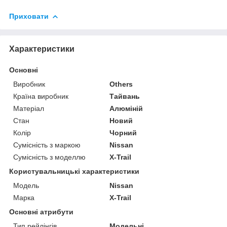
Приховати
Характеристики
Основні
Виробник
Others
Країна виробник
Тайвань
Матеріал
Алюміній
Стан
Новий
Колір
Чорний
Сумісність з маркою
Nissan
Сумісність з моделлю
X-Trail
Користувальницькі характеристики
Мoдель
Nissan
Марка
X-Trail
Основні атрибути
Тип рейлінгів
Модельні