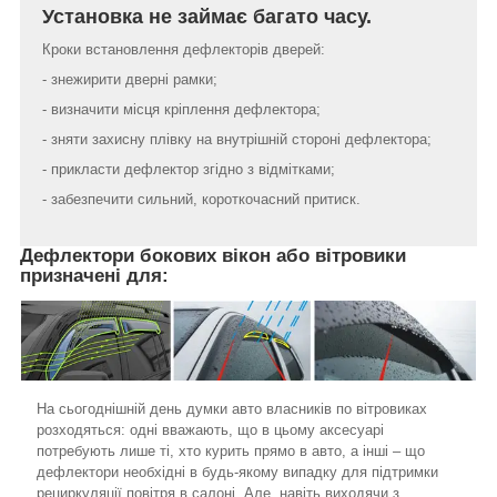
Установка не займає багато часу.
Кроки встановлення дефлекторів дверей:
- знежирити дверні рамки;
- визначити місця кріплення дефлектора;
- зняти захисну плівку на внутрішній стороні дефлектора;
- прикласти дефлектор згідно з відмітками;
- забезпечити сильний, короткочасний притиск.
Дефлектори бокових вікон або вітровики
призначені для:
На сьогоднішній день думки авто власників по вітровиках
розходяться: одні вважають, що в цьому аксесуарі
потребують лише ті, хто курить прямо в авто, а інші – що
дефлектори необхідні в будь-якому випадку для підтримки
рециркуляції повітря в салоні. Але, навіть виходячи з