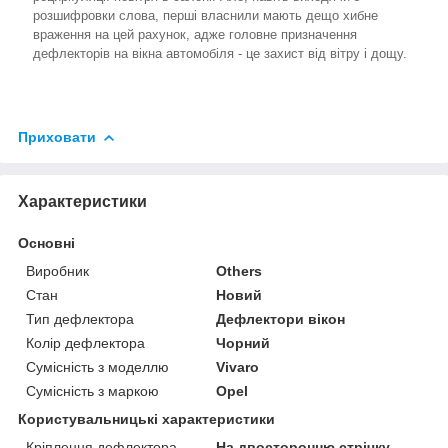
розшифровки слова, перші власнили мають дещо хибне
враження на цей рахунок, адже головне призначення
дефлекторів на вікна автомобіля - це захист від вітру і дощу.
Приховати
Характеристики
Основні
Виробник
Others
Стан
Новий
Тип дефлектора
Дефлектори вікон
Колір дефлектора
Чорний
Сумісність з моделлю
Vivaro
Сумісність з маркою
Opel
Користувальницькі характеристики
Кріплення дефлектора
На двосторонню стрічку