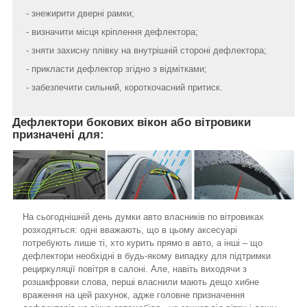
- знежирити дверні рамки;
- визначити місця кріплення дефлектора;
- зняти захисну плівку на внутрішній стороні дефлектора;
- прикласти дефлектор згідно з відмітками;
- забезпечити сильний, короткочасний притиск.
Дефлектори бокових вікон або вітровики
призначені для:
На сьогоднішній день думки авто власників по вітровиках
розходяться: одні вважають, що в цьому аксесуарі
потребують лише ті, хто курить прямо в авто, а інші – що
дефлектори необхідні в будь-якому випадку для підтримки
рециркуляції повітря в салоні. Але, навіть виходячи з
розшифровки слова, перші власнили мають дещо хибне
враження на цей рахунок, адже головне призначення