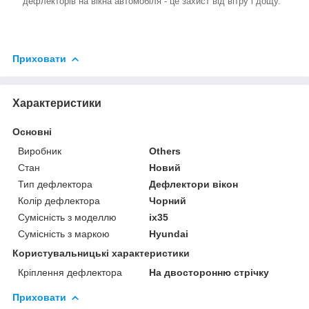
дефлекторів на вікна автомобіля - це захист від вітру і дощу.
Приховати
Характеристики
Основні
Виробник
Others
Стан
Новий
Тип дефлектора
Дефлектори вікон
Колір дефлектора
Чорний
Сумісність з моделлю
ix35
Сумісність з маркою
Hyundai
Користувальницькі характеристики
Кріплення дефлектора
На двосторонню стрічку
Приховати