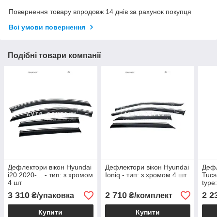
Повернення товару впродовж 14 днів за рахунок покупця
Всі умови повернення
Подібні товари компанії
Дефлектори вікон Hyundai
Дефлектори вікон Hyundai
Дефл
i20 2020-... - тип: з хромом
Ioniq - тип: з хромом 4 шт
Tucs
4 шт
type
3 310
2 710
2 2
₴/упаковка
₴/комплект
Купити
Купити