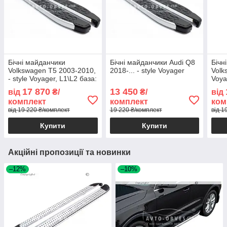
Бічні майданчики
Бічні майданчики Audi Q8
Бічн
Volkswagen T5 2003-2010,
2018-... - style Voyager
Volk
- style Voyager, L1\L2 база:
Voya
коротка
коро
17 870
13 450
від
₴/
₴/
від
комплект
комплект
ком
від 19 220 ₴/комплект
19 220 ₴/комплект
від 1
Купити
Купити
Акційні пропозиції та новинки
–12%
–10%