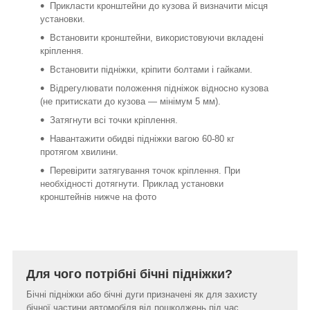
Прикласти кронштейни до кузова й визначити місця
установки.
Встановити кронштейни, використовуючи вкладені
кріплення.
Встановити підніжки, кріпити болтами і гайками.
Відрегулювати положення підніжок відносно кузова
(не притискати до кузова ― мінімум 5 мм).
Затягнути всі точки кріплення.
Навантажити обидві підніжки вагою 60-80 кг
протягом хвилини.
Перевірити затягування точок кріплення. При
необхідності дотягнути. Приклад установки
кронштейнів нижче на фото
Для чого потрібні бічні підніжки?
Бічні підніжки або бічні дуги призначені як для захисту
бічної частини автомобіля від пошкоджень під час