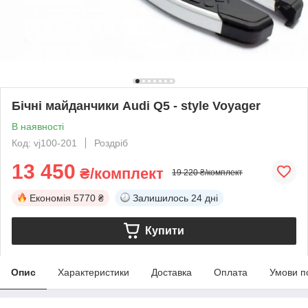
Бічні майданчики Audi Q5 - style Voyager
В наявності
Код: vj100-201
Роздріб
13 450
₴/комплект
19 220 ₴/комплект
Економія
5770 ₴
Залишилось
24 дні
Купити
Опис
Характеристики
Доставка
Оплата
Умови п