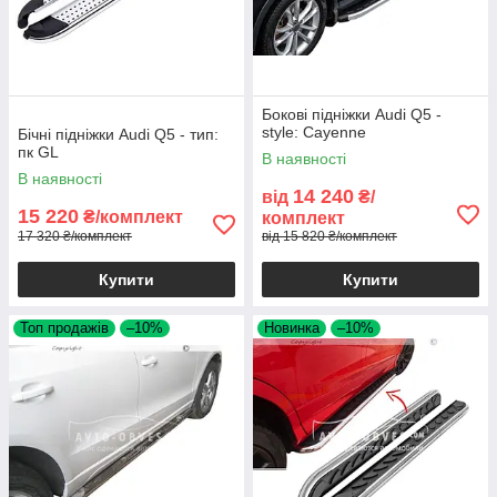
Бокові підніжки Audi Q5 -
style: Cayenne
Бічні підніжки Audi Q5 - тип:
пк GL
В наявності
В наявності
14 240
від
₴/
15 220
₴/комплект
комплект
17 320 ₴/комплект
від 15 820 ₴/комплект
Купити
Купити
Топ продажів
–10%
Новинка
–10%