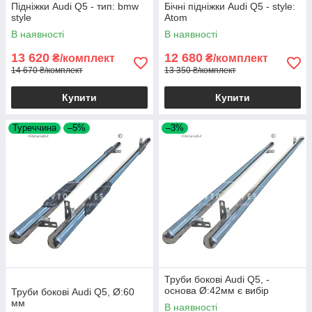
Підніжки Audi Q5 - тип: bmw
Бічні підніжки Audi Q5 - style:
style
Atom
В наявності
В наявності
13 620
12 680
₴/комплект
₴/комплект
14 670 ₴/комплект
13 350 ₴/комплект
Купити
Купити
Туреччина
–5%
–3%
Труби бокові Audi Q5, -
основа Ø:42мм є вибір
Труби бокові Audi Q5, Ø:60
мм
В наявності