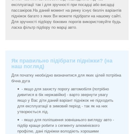
експлуатації так і для зручності при посадці або висадці
пассажіров.На даний момент на ринку існує безліч варіантів
підніжок багато з яких Ви можете підібрати на нашому сайті.
Для зручності підбору бокових порогів використовуйте будь
ласка фільтр підбору по марці авто.
Як правильно підібрати підніжки? (на
наш погляд)
Для початку необхідно визначитися для яких цілей потрібна
бічна дуга
- якщо для захисту порогу автомобіля (потрібно
дивитися в бік нержавійки) - варто звернути увагу
якщо у Вас діти даний варіант підніжок не підходить
для експлуатації в зимовий період - так як на них
утворюється лід.
- якщо для поліпшення зовнішнього вигляду авто -
підбір краще робити з сегменту алюмінієвого
профілю, дані підніжки володіють хорошими