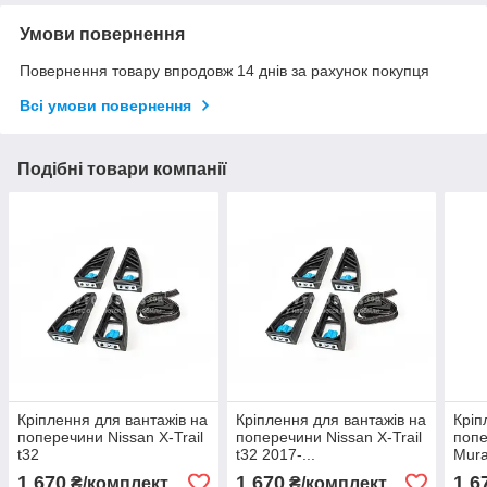
Умови повернення
Повернення товару впродовж 14 днів за рахунок покупця
Всі умови повернення
Подібні товари компанії
Кріплення для вантажів на
Кріплення для вантажів на
Кріп
поперечини Nissan X-Trail
поперечини Nissan X-Trail
попе
t32
t32 2017-...
Mur
1 670
1 670
1 6
₴/комплект
₴/комплект