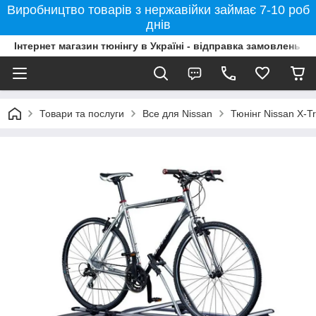
Виробництво товарів з нержавійки займає 7-10 роб
днів
Інтернет магазин тюнінгу в Україні - відправка замовлень б
Товари та послуги
Все для Nissan
Тюнінг Nissan X-Tr