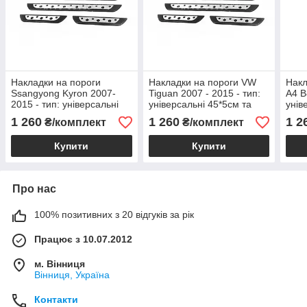
Накладки на пороги
Накладки на пороги VW
Накл
Ssangyong Kyron 2007-
Tiguan 2007 - 2015 - тип:
A4 B
2015 - тип: універсальні
універсальні 45*5см та
унів
45*5см та 23*4,5см
23*4,5см
21*4
1 260
1 260
1 2
₴/комплект
₴/комплект
Купити
Купити
Про нас
100% позитивних з 20 відгуків за рік
Працює з 10.07.2012
м. Вінниця
Вінниця, Україна
Контакти