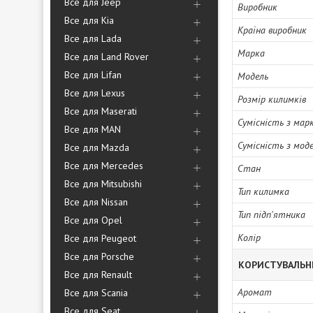
Все для Jeep
Виробник
Все для Kia
Країна виробник
Все для Lada
Марка
Все для Land Rover
Все для Lifan
Модель
Все для Lexus
Розмір килимків
Все для Maserati
Сумісність з мар
Все для MAN
Сумісність з мод
Все для Mazda
Все для Mercedes
Стан
Все для Mitsubishi
Тип килимка
Все для Nissan
Тип підп'ятника
Все для Opel
Колір
Все для Peugeot
Все для Porsche
КОРИСТУВАЛЬН
Все для Renault
Аромат
Все для Scania
Все для Seat