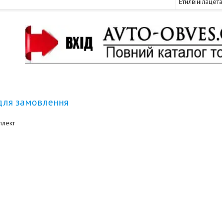
Етилвінілацета
для замовлення
плект