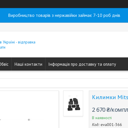
Виробництво товарів з нержавійки займає 7-10 роб днів
в Україні - відправка
ати
Обвіс
Наші контакти
Інформація про доставку та оплату
Килимки Mitsu
2 670 ₴/комп
В наявності
Код:
eva001-366