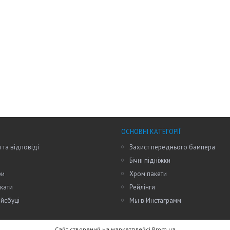
ОСНОВНІ КАТЕГОРІЇ
 та відповіді
Захист переднього бампера
Бічні підніжки
ри
Хром пакети
кати
Рейлінги
йсбуці
Мы в Инстаграмм
Сайт створений на маркетплейсі
Prom.ua