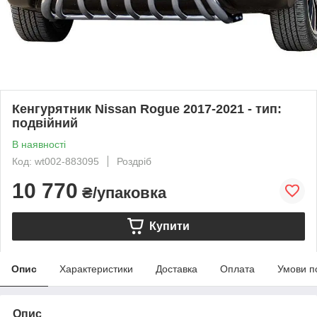
Кенгурятник Nissan Rogue 2017-2021 - тип:
подвійний
В наявності
Код: wt002-883095
Роздріб
10 770
₴/упаковка
Купити
Опис
Характеристики
Доставка
Оплата
Умови п
Опис