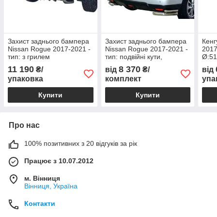
Захист заднього бампера
Захист заднього бампера
Кенг
Nissan Rogue 2017-2021 -
Nissan Rogue 2017-2021 -
2017
тип: з грилем
тип: подвійні кути,
Ø:51
Ø:60х1.6мм
11 190
8 370
₴/
від
₴/
від
упаковка
комплект
упа
Купити
Купити
Про нас
100% позитивних з 20 відгуків за рік
Працює з 10.07.2012
м. Вінниця
Вінниця, Україна
Контакти