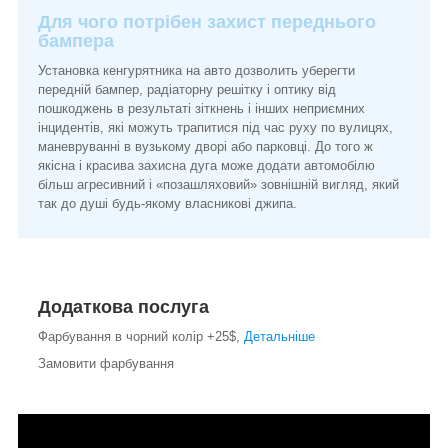
Для чого потрібен захист переднього
бампера
Установка кенгурятника на авто дозволить уберегти
передній бампер, радіаторну решітку і оптику від
пошкоджень в результаті зіткнень і інших неприємних
інцидентів, які можуть трапитися під час руху по вулицях,
маневруванні в вузькому дворі або парковці. До того ж
якісна і красива захисна дуга може додати автомобілю
більш агресивний і «позашляховий» зовнішній вигляд, який
так до душі будь-якому власникові джипа.
Додаткова послуга
Фарбування в чорний колір +25$,
Детальніше
Замовити фарбування