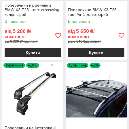
Поперечини на рейлінги
BMW X3 F25 - тип: crosswing,
Поперечини BMW X3 F25 -
колір: сірий
тип: Air-1 колір: сірий
В наявності
В наявності
5 280
5 650
від
₴/
від
₴/
комплект
комплект
від 6 330 ₴/комплект
від 6 640 ₴/комплект
Купити
Купити
Туреччина
–10%
Туреччина
–2%
Поперечини на інтегровані