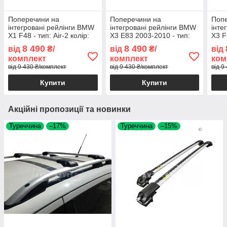
Поперечини на
Поперечини на
Поп
інтегровані рейлінги BMW
інтегровані рейлінги BMW
інте
X1 F48 - тип: Air-2 колір:
X3 E83 2003-2010 - тип:
X3 F
сірий
Air-2 колір: сірий
сіри
8 490
8 490
від
₴/
від
₴/
від
комплект
комплект
ком
від 9 430 ₴/комплект
від 9 430 ₴/комплект
від 9
Купити
Купити
Акційні пропозиції та новинки
Туреччина
–17%
Туреччина
–15%