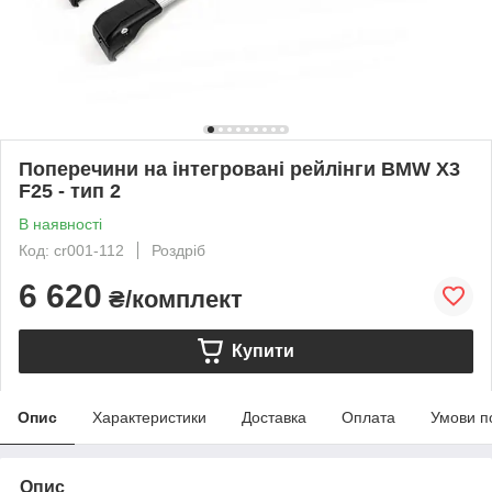
Поперечини на інтегровані рейлінги BMW X3
F25 - тип 2
В наявності
Код: cr001-112
Роздріб
6 620
₴/комплект
Купити
Опис
Характеристики
Доставка
Оплата
Умови п
Опис