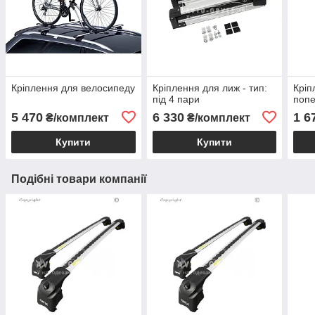
Кріплення для велосипеду
Кріплення для лиж - тип:
Кріп
під 4 пари
поп
5 470
6 330
1 6
₴/комплект
₴/комплект
Купити
Купити
Подібні товари компанії