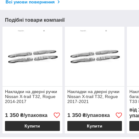
Всі умови повернення
Подібні товари компанії
Накладки на дверні ручки
Накладки на дверні ручки
Накл
Nissan X-trail T32, Rogue
Nissan X-trail T32, Rogue
бага
2014-2017
2017-2021
T33 
мат
від
1 350
1 350
₴/упаковка
₴/упаковка
упа
Купити
Купити