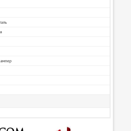
таль
ся
бампер