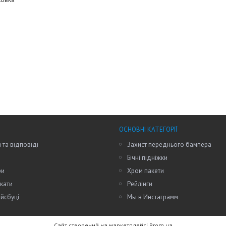
ОСНОВНІ КАТЕГОРІЇ
 та відповіді
Захист переднього бампера
Бічні підніжки
ри
Хром пакети
кати
Рейлінги
йсбуці
Мы в Инстаграмм
Сайт створений на маркетплейсі
Prom.ua