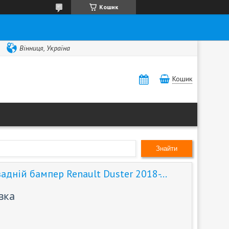
Кошик
Вінниця, Україна
Кошик
Знайти
адній бампер Renault Duster 2018-...
вка