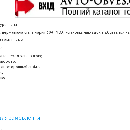
Туреччина
: нержавіюча сталь марки 304 INOX. Установка накладок відбувається н
ладки 0,8 мм.
к:
рхню перед установкою;
поверхню;
з двосторонньої стрічки;
ку;
дку.
для замовлення
ковка