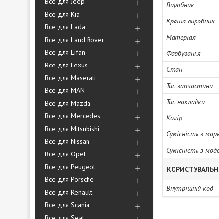
Все для Jeep
Виробник
Все для Kia
Країна виробник
Все для Lada
Матеріал
Все для Land Rover
Все для Lifan
Фарбування
Все для Lexus
Стан
Все для Maserati
Тип запчастини
Все для MAN
Тип накладки
Все для Mazda
Все для Mercedes
Колір
Все для Mitsubishi
Сумісність з мар
Все для Nissan
Сумісність з мод
Все для Opel
Все для Peugeot
КОРИСТУВАЛЬН
Все для Porsche
Внутрішній код
Все для Renault
Все для Scania
Все для Seat