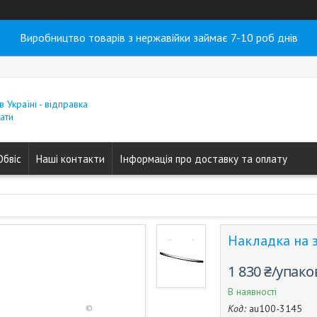
Виробництво товарів з нержавійки займає 7-10 роб днів
в Україні - відправка
ати
Обвіс
Наші контакти
Інформація про доставку та оплату
Накладка на з
1 830 ₴/упако
В наявності
Код:
au100-3145