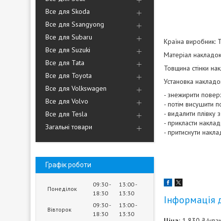
Все для Skoda
Все для Ssangyong
Все для Subaru
Країна виробник: 
Все для Suzuki
Матеріал накладок
Все для Tata
Товщина стінки нак
Все для Toyota
Установка накладо
Все для Volkswagen
- знежирити пове
Все для Volvo
- потім висушити 
- видалити плівку 
Все для Tesla
- прикласти наклад
Загальні товари
- притиснути накла
Графік роботи
09:30
13:00
Понеділок
18:30
13:30
Інформація 
09:30
13:00
Вівторок
18:30
13:30
Ціна:
1 830 ₴/упа