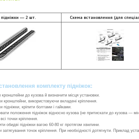
і підніжки ― 2 шт.
Схема встановлення (для спеціал
становлення комплекту підніжок:
 кронштейни до кузова й визначити місця установки.
и кронштейни, використовуючи вкладені кріплення.
и підніжки, кріпити болтами і гайками.
вати положення підніжок відносно кузова (не притискати до кузова ― мін
всі точки кріплення.
ти обидві підніжки вагою 60-80 кг протягом хвилини.
и затягування точок кріплення. При необхідності дотягнути. Приклад уст