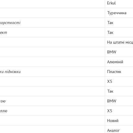
Erkul
Туреччина
 жорсткості
Так
лект
Так
На штатні міс
BMW
Алюміній
ки підніжки
Пластик
X5
Так
кою
BMW
еллю
X5
Новий
Аналог