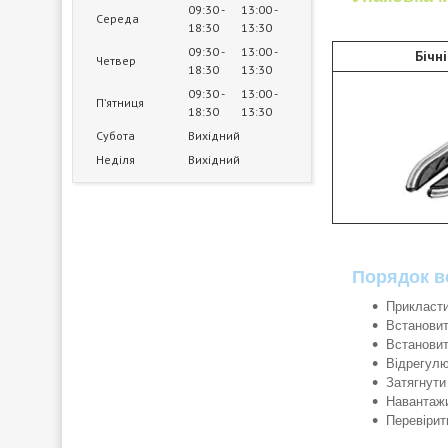
09:30
13:00
Середа
18:30
13:30
09:30
13:00
Бічн
Четвер
18:30
13:30
09:30
13:00
Пʼятниця
18:30
13:30
Субота
Вихідний
Неділя
Вихідний
Порядок в
Прикласти
Встановит
Встановит
Відрегулю
Затягнути 
Навантажи
Перевірит