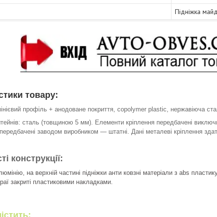
Підніжка май
стики товару:
інієвий профіль + анодоване покриття,
c
opolymer plastic, нержавіюча ст
тейнів: сталь (товщиною 5 мм). Елементи кріплення передбачені виключн
 передбачені заводом виробником ― штатні. Дані металеві кріплення зда
і конструкції:
люмінію, на верхній частині підніжки анти ковзні матеріали з abs пластик
краї закриті пластиковими накладками.
істить: