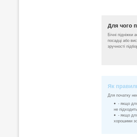
Для чого п
Бічні підніжки 
посадці або вис
зручності підбо
Як правиль
Для початку нео
- якщо дл
не підходить
- якщо дл
хорошими зо