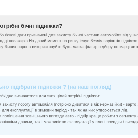
отрібні бічні підніжки?
або бокові дуги призначені для захисту бічної частини автомобіля від ушк
адці пасажирів.На даний момент на ринку існує безліч варіантів підніжок
ру бічних порогів використовуйте будь ласка фільтр підбору по марці авт
но підібрати підніжки ? (на наш погляд)
бхідно визначитися для яких цілей потрібні підніжки:
я захисту порогу автомобіля (потрібно дивитися в бік нержавійки) - варто
 для експлуатації в зимовий період - так як на них утворюється лід.
я поліпшення зовнішнього вигляду авто - підбір краще робити з сегменту
внішніми даними, так і можливістю експлуатації у плані посадки \ висад