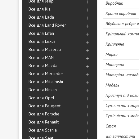
Все для Jeep
Виробник
Все для Kia
Країна виробник
Все для Lada
Вбудовані ребра
Все для Land Rover
Все для Lifan
Кріпильний комп
Все для Lexus
Кріплення
Все для Maserati
Марка
Все для MAN
Матеріал
Все для Mazda
Все для Mercedes
Матеріал наклад
Все для Mitsubishi
Модель
Все для Nissan
Приступ під ноги
Все для Opel
Сумісність з мар
Все для Peugeot
Все для Porsche
Сумісність з мод
Все для Renault
Стан
Все для Scania
Тип запчастини
Все для Seat