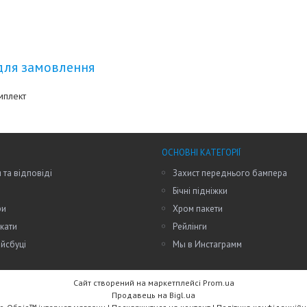
для замовлення
мплект
ОСНОВНІ КАТЕГОРІЇ
 та відповіді
Захист переднього бампера
Бічні підніжки
ри
Хром пакети
кати
Рейлінги
йсбуці
Мы в Инстаграмм
Сайт створений на маркетплейсі
Prom.ua
Продавець на Bigl.ua