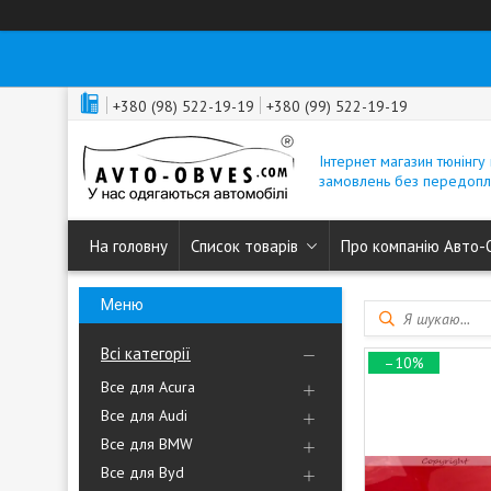
+380 (98) 522-19-19
+380 (99) 522-19-19
Інтернет магазин тюнінгу 
замовлень без передопл
На головну
Список товарів
Про компанію Авто-
Всі категорії
–10%
Все для Acura
Все для Audi
Все для BMW
Все для Byd