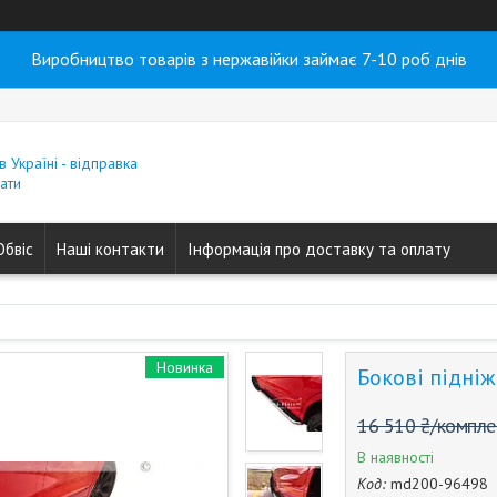
Виробництво товарів з нержавійки займає 7-10 роб днів
в Україні - відправка
ати
Обвіс
Наші контакти
Інформація про доставку та оплату
Новинка
Бокові підніж
16 510 ₴/компле
В наявності
Код:
md200-96498