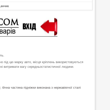
данчик
аль
.
о під цю марку авто, місця кріплень використовуються
тні витримати вагу середньостатистичної людини.
у, бічна частина підніжки виконана з нержавіючої сталі