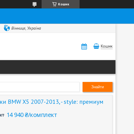
Кошик
Вінниця, Україна
Кошик
Знайти
ки BMW X5 2007-2013, - style: премиум
14 940 ₴/комплект
кт