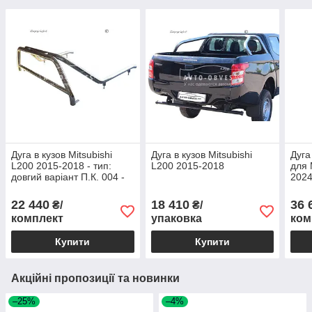
Дуга в кузов Mitsubishi
Дуга в кузов Mitsubishi
Дуга
L200 2015-2018 - тип:
L200 2015-2018
для 
довгий варіант П.К. 004 -
2024-
моноліт
22 440
18 410
36 
₴/
₴/
комплект
упаковка
ком
Купити
Купити
Акційні пропозиції та новинки
–25%
–4%