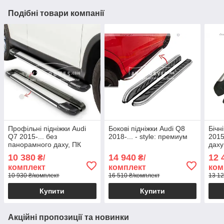
Подібні товари компанії
Профільні підніжки Audi
Бокові підніжки Audi Q8
Бічн
Q7 2015-... без
2018-... - style: премиум
2015
панорамного даху, ПК
даху
Brilliant S
10 380
14 940
12 
₴/
₴/
комплект
комплект
ком
10 930 ₴/комплект
16 510 ₴/комплект
13 12
Купити
Купити
Акційні пропозиції та новинки