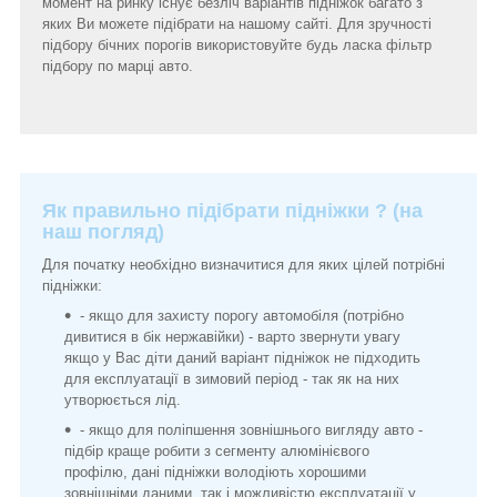
момент на ринку існує безліч варіантів підніжок багато з
яких Ви можете підібрати на нашому сайті. Для зручності
підбору бічних порогів використовуйте будь ласка фільтр
підбору по марці авто.
Як правильно підібрати підніжки ? (на
наш погляд)
Для початку необхідно визначитися для яких цілей потрібні
підніжки:
- якщо для захисту порогу автомобіля (потрібно
дивитися в бік нержавійки) - варто звернути увагу
якщо у Вас діти даний варіант підніжок не підходить
для експлуатації в зимовий період - так як на них
утворюється лід.
- якщо для поліпшення зовнішнього вигляду авто -
підбір краще робити з сегменту алюмінієвого
профілю, дані підніжки володіють хорошими
зовнішніми даними, так і можливістю експлуатації у