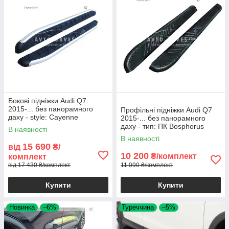
Бокові підніжки Audi Q7
2015-... без панорамного
Профільні підніжки Audi Q7
даху - style: Cayenne
2015-... без панорамного
даху - тип: ПК Bosphorus
В наявності
В наявності
15 690
від
₴/
10 200
₴/комплект
комплект
від 17 430 ₴/комплект
11 090 ₴/комплект
Купити
Купити
Новинка
–6%
Туреччина
–5%