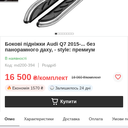
Бокові підніжки Audi Q7 2015-... без
панорамного даху, - style: премиум
В наявності
Код: md200-394
Роздріб
16 500
₴/комплект
18 060 ₴/комплект
Економія
1570 ₴
Залишилось
24 дні
Купити
Опис
Характеристики
Доставка
Оплата
Умови п