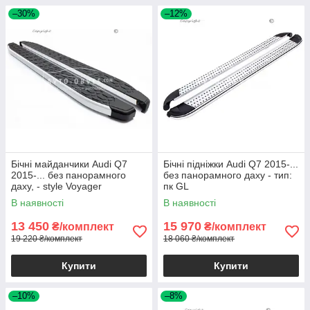
–30%
–12%
Бічні майданчики Audi Q7
Бічні підніжки Audi Q7 2015-...
2015-... без панорамного
без панорамного даху - тип:
даху, - style Voyager
пк GL
В наявності
В наявності
13 450
15 970
₴/комплект
₴/комплект
19 220 ₴/комплект
18 060 ₴/комплект
Купити
Купити
–10%
–8%