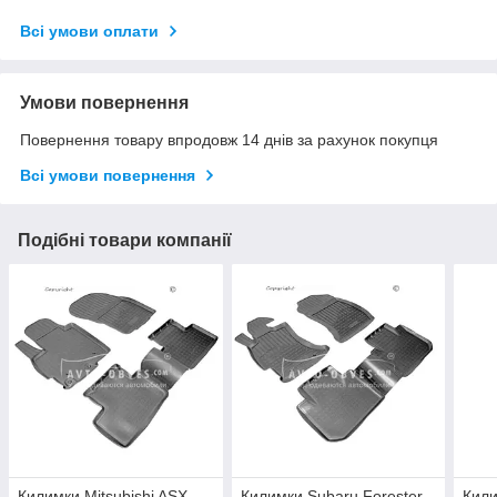
Всі умови оплати
Умови повернення
Повернення товару впродовж 14 днів за рахунок покупця
Всі умови повернення
Подібні товари компанії
Килимки Mitsubishi ASX
Килимки Subaru Forester
Кили