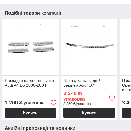
Подібні товари компанії
Накладки на дверні ручки
Накладка на задній
Накл
Audi A4 B6 2000-2004
бампер Audi Q7
Opel
omsa
3 240
₴/
упаковка
1 200
3 4
₴/упаковка
3 350 ₴/упаковка
Купити
Купити
Акційні пропозиції та новинки