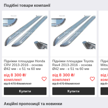
Подібні товари компанії
Підніжки площадки Honda
Підніжки площадки Toyota
Підн
CRV 2013-2016 - основа
Rav4 2013-2016 - основа
Mits
Ø42 мм - є 51 та 60 мм
Ø42 мм - є 51 та 60 мм
осно
60 
8 300
8 300
від
₴/
від
₴/
від
комплект
комплект
ком
від 8 470 ₴/комплект
від 8 470 ₴/комплект
від 8
Купити
Купити
Акційні пропозиції та новинки