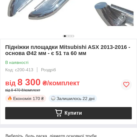
Підніжки площадки Mitsubishi ASX 2013-2016 -
основа Ø42 мм - є 51 та 60 мм
В наявності
Код: c200-413
Роздріб
8 300
від
₴/комплект
від 8 470 ₴/комплект
Економія
170 ₴
Залишилось
22 дні
Купити
Виберіть, будь ласка, діаметр основної труби