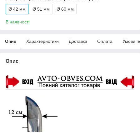
Ø 42 мм
Ø 51 мм
Ø 60 мм
В наявності
Опис
Характеристики
Доставка
Оплата
Умови п
Опис