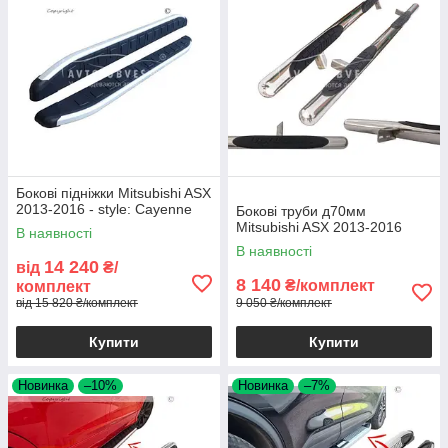
Бокові підніжки Mitsubishi ASX
2013-2016 - style: Cayenne
Бокові труби д70мм
Mitsubishi ASX 2013-2016
В наявності
В наявності
14 240
від
₴/
8 140
₴/комплект
комплект
від 15 820 ₴/комплект
9 050 ₴/комплект
Купити
Купити
Новинка
–10%
Новинка
–7%