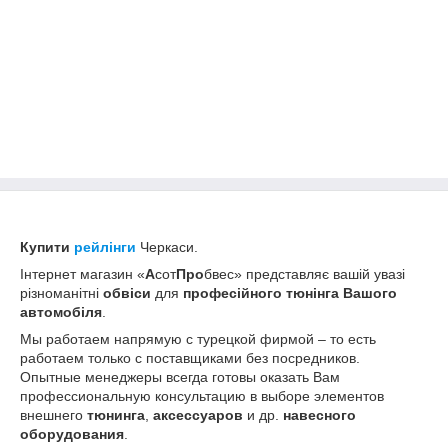
Купити
рейлінги
Черкаси.
Інтернет магазин «
А
сот
Про
бвес» представляє вашій увазі
різноманітні
обвіси
для
професійного тюнінга Вашого
автомобіля
.
Мы работаем напрямую с турецкой фирмой – то есть
работаем только с поставщиками без посредников.
Опытные менеджеры всегда готовы оказать Вам
профессиональную консультацию в выборе элементов
внешнего
тюнинга
,
аксессуаров
и др.
навесного
оборудования
.