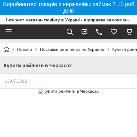
Виробництво товарів з нержавійки займає 7-10 роб
днів
Інтернет магазин тюнінгу в Україні - відправка замовлень б
Новини
Поставки рейлингов по Украине
Купити рейл
Купити рейлінги в Черкасах
16.07.2012