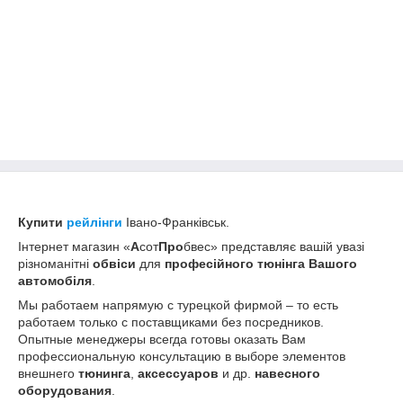
Купити
рейлінги
Івано-Франківськ.
Інтернет магазин «
А
сот
Про
бвес» представляє вашій увазі
різноманітні
обвіси
для
професійного тюнінга Вашого
автомобіля
.
Мы работаем напрямую с турецкой фирмой – то есть
работаем только с поставщиками без посредников.
Опытные менеджеры всегда готовы оказать Вам
профессиональную консультацию в выборе элементов
внешнего
тюнинга
,
аксессуаров
и др.
навесного
оборудования
.