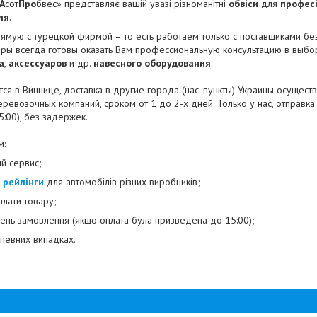
А
сот
Про
бвес» представляє вашій увазі різноманітні
обвіси
для
професі
ля
.
мую с турецкой фирмой – то есть работаем только с поставщиками бе
ы всегда готовы оказать Вам профессиональную консультацию в выбо
а
,
аксессуаров
и др.
навесного оборудования
.
ся в Виннице, доставка в другие города (нас. пункты) Украины осуществ
еревозочных компаний, сроком от 1 до 2-х дней. Только у нас, отправка
5:00), без задержек.
м:
 сервис;
і
рейлінги
для автомобілів різних виробників;
оплати товару;
день замовлення (якщо оплата була призведена до 15:00);
в певних випадках.