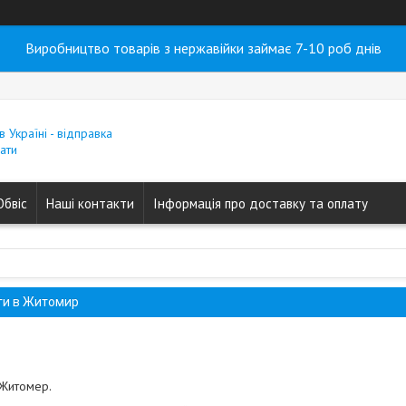
Виробництво товарів з нержавійки займає 7-10 роб днів
в Україні - відправка
ати
Обвіс
Наші контакти
Інформація про доставку та оплату
ги в Житомир
Житомер.