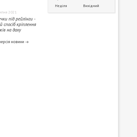
Неділя
Вихідний
ипня 2021
чки під рейлінги -
й спосіб кріплення
ів на даху
версія новини