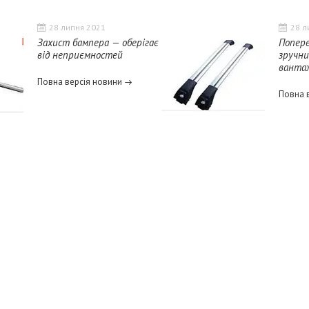
28 липня 2021
28 л
Захист бампера — оберігає
Попере
від неприємностей
зручни
вантаж
Повна версія новини
Повна 