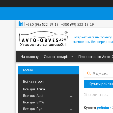
+380 (98) 522-19-19
+380 (99) 522-19-19
Інтернет магазин тюнінгу 
замовлень без передопл
На головну
Список товарів
Про компанію Авто-
Всі категорії
Купити рейлін
Все для Acura
16 липня 2012
Все для Audi
Все для BMW
Купити
рейлінги
Все для Byd