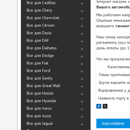
Інтернет магазин «
Все для Cadillac
Вашого автомобі
Все для Chery
Мы работаем напря
Все для Chevrolet
Опытные менеджер
Все для Citroen
внешнего
тюнинг
Все для Dacia
Наш склад находит
Все для DAF
регламенту груз п
Все для Daihatsu
день оплаты (до 1
Все для Dodge
Что мы предлагае
Все для Fiat
· Качественный
Все для Ford
· Тільки оригінальн
Все для Geely
· Зручні варіанти 
Все для Great Wall
· Відправлення у 
Все для Honda
· Наявність торгу 
Все для Hyundai
Все для Iveco
Все для Isuzu
Все для Jaguar
Інші новини