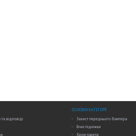
ОСНОВНІ КАТЕГОРІЇ
 та відповіді
Захист переднього бампера
Бічні підніжки
ри
Хром пакети