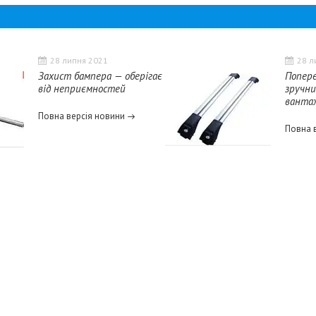
28 липня 2021
28 л
Захист бампера — оберігає
Попере
від неприємностей
зручни
вантаж
Повна версія новини
Повна 