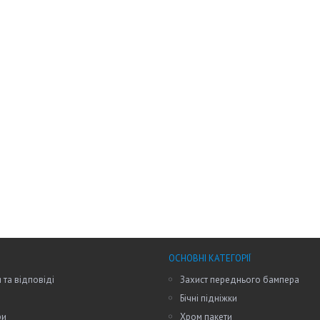
ОСНОВНІ КАТЕГОРІЇ
 та відповіді
Захист переднього бампера
Бічні підніжки
ри
Хром пакети