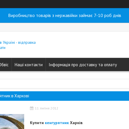
Виробництво товарів з нержавійки займає 7-10 роб днів
в Україні - відправка
ати
Обвіс
Наші контакти
Інформація про доставку та оплату
ятник в Харкові
11 липня 2012
Купити
кенгурятник
Харків
.