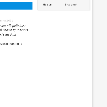
Неділя
Вихідний
ипня 2021
чки під рейлінги -
й спосіб кріплення
ів на даху
версія новини