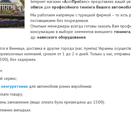
Інтернет магазин «
А
сот
Про
бвес» представляє вашій ува
обвіси
для
професійного тюнінга Вашого автомобі
Мы работаем напрямую с турецкой фирмой – то есть р
поставщиками без посредников.
Опытные менеджеры всегда готовы оказать Вам проф
консультацию в выборе элементов внешнего
тюнинга
др.
навесного оборудования
.
ся в Виннице, доставка в другие города (нас. пункты) Украины осуществ
еревозочных компаний, сроком от 1 до 2-х дней. Только у нас, отправка
5:00), без задержек.
м:
 сервис;
і
кенгурятники
для автомобілів різних виробників;
оплати товару;
день замовлення (якщо оплата була призведена до 15:00);
в певних випадках.