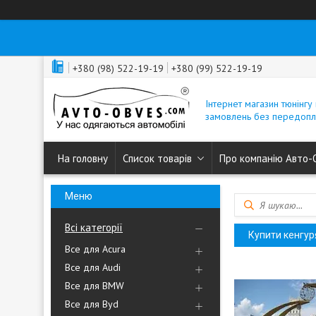
+380 (98) 522-19-19
+380 (99) 522-19-19
Інтернет магазин тюнінгу 
замовлень без передопл
На головну
Список товарів
Про компанію Авто-
Всі категорії
Купити кенгур
Все для Acura
Все для Audi
Все для BMW
Все для Byd