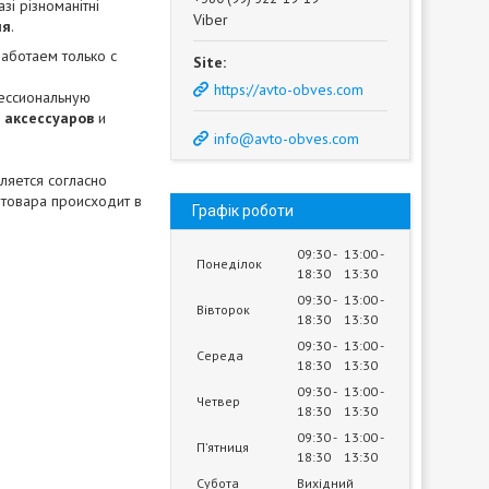
зі різноманітні
Viber
ля
.
аботаем только с
https://avto-obves.com
ессиональную
,
аксессуаров
и
info@avto-obves.com
ляется согласно
 товара происходит в
Графік роботи
09:30
13:00
Понеділок
18:30
13:30
09:30
13:00
Вівторок
18:30
13:30
09:30
13:00
Середа
18:30
13:30
09:30
13:00
Четвер
18:30
13:30
09:30
13:00
Пʼятниця
18:30
13:30
Субота
Вихідний