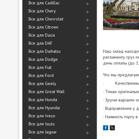
Все для Cadillac
Все для Chery
Все для Chevrolet
Все для Citroen
Все для Dacia
Все для DAF
Все для Daihatsu
Наш склад находит
регламенту груз п
Все для Dodge
день оплаты (до 1
Все для Fiat
Что мы предлагае
Все для Ford
· Качественный
Все для Geely
Все для Great Wall
· Тільки оригінальн
Все для Honda
· Зручні варіанти 
Все для Hyundai
· Відправлення у 
Все для Iveco
· Наявність торгу 
Все для Isuzu
Все для Jaguar