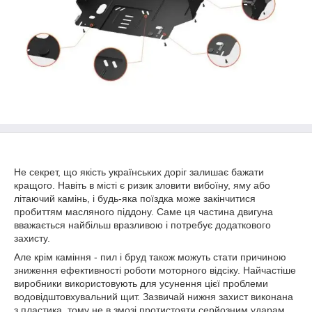
Не секрет, що якість українських доріг залишає бажати
кращого. Навіть в місті є ризик зловити вибоїну, яму або
літаючий камінь, і будь-яка поїздка може закінчитися
пробиттям масляного піддону. Саме ця частина двигуна
вважається найбільш вразливою і потребує додаткового
захисту.
Але крім каміння - пил і бруд також можуть стати причиною
зниження ефективності роботи моторного відсіку. Найчастіше
виробники використовують для усунення цієї проблеми
водовідштовхувальний щит. Зазвичай нижня захист виконана
з пластика, тому не в змозі протистояти серйозним ударам.