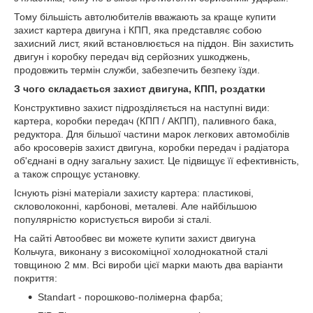
Тому більшість автолюбителів вважають за краще купити
захист картера двигуна і КПП, яка представляє собою
захисний лист, який встановлюється на піддон. Він захистить
двигун і коробку передач від серйозних ушкоджень,
продовжить термін служби, забезпечить безпеку їзди.
З чого складається захист двигуна, КПП, роздатки
Конструктивно захист підрозділяється на наступні види:
картера, коробки передач (КПП / АКПП), паливного бака,
редуктора. Для більшої частини марок легкових автомобілів
або кросоверів захист двигуна, коробки передач і радіатора
об'єднані в одну загальну захист. Це підвищує її ефективність,
а також спрощує установку.
Існують різні матеріали захисту картера: пластикові,
скловолоконні, карбонові, металеві. Але найбільшою
популярністю користується вироби зі сталі.
На сайті Автообвес ви можете купити захист двигуна
Кольчуга, виконану з високоміцної холоднокатной сталі
товщиною 2 мм. Всі вироби цієї марки мають два варіанти
покриття:
Standart - порошково-полімерна фарба;