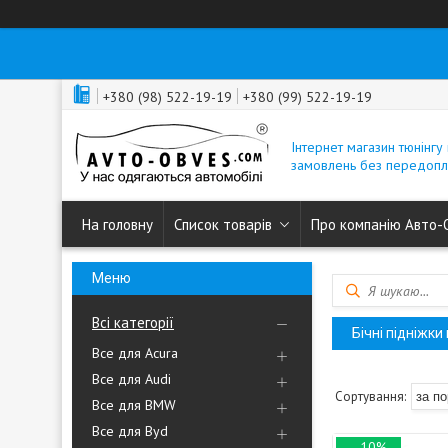
+380 (98) 522-19-19
+380 (99) 522-19-19
Інтернет магазин тюнінгу 
замовлень без передопл
На головну
Список товарів
Про компанію Авто-
Всі категорії
Бічні підніжки
Все для Acura
Все для Audi
Все для BMW
Все для Byd
–10%