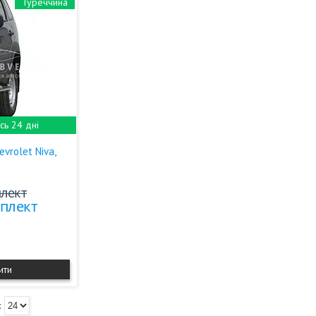
Туреччина
ь 24 дні
evrolet Niva,
плект
мплект
ити