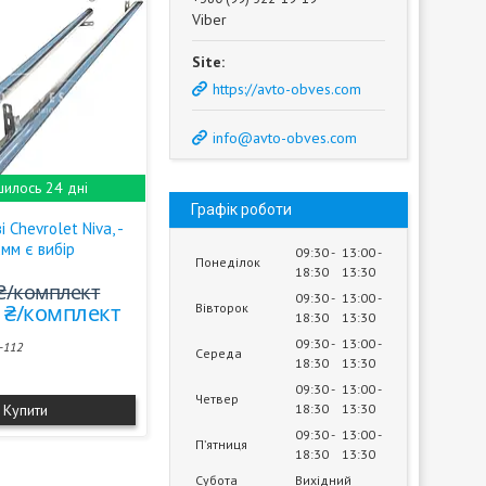
Viber
https://avto-obves.com
info@avto-obves.com
илось 24 дні
Графік роботи
 Chevrolet Niva, -
мм є вибір
09:30
13:00
Понеділок
18:30
13:30
 ₴/комплект
09:30
13:00
0 ₴/комплект
Вівторок
18:30
13:30
09:30
13:00
-112
Середа
18:30
13:30
09:30
13:00
Четвер
Купити
18:30
13:30
09:30
13:00
Пʼятниця
18:30
13:30
Субота
Вихідний