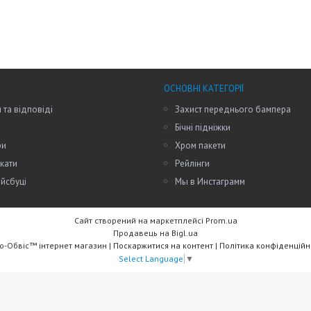
ОСНОВНІ КАТЕГОРІЇ
 та відповіді
Захист переднього бампера
Бічні підніжки
ри
Хром пакети
кати
Рейлінги
йсбуці
Мы в Инстаграмм
Сайт створений на маркетплейсі
Prom.ua
Продавець на Bigl.ua
Авто-Обвіс™ інтернет магазин |
Поскаржитися на контент
|
Політика конфіденційн
Select Language
▼