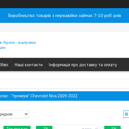
Виробництво товарів з нержавійки займає 7-10 роб днів
в Україні - відправка
ати
Обвіс
Наші контакти
Інформація про доставку та оплату
 клас - "преміум" Chevrolet Niva 2009-2022
Топ продаж
–2%
–3%