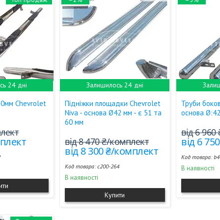
ь 24 дні
Залишилось 24 дні
Залиш
70мм Chevrolet
Підніжки площадки Chevrolet
Труби бокові
Niva - основа Ø42 мм - є 51 та
основа Ø:42
60 мм
плект
від 6 960
мплект
від 6 75
від 8 470 ₴/комплект
від 8 300 ₴/комплект
2
b4
c200-264
В наявності
В наявності
ити
Купити