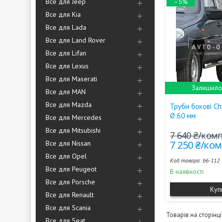
Все для Jeep
–5%
Все для Kia
Все для Lada
Все для Land Rover
Все для Lifan
Все для Lexus
Все для Maserati
Залишилос
Все для MAN
Все для Mazda
Труби бокові Ch
Ø:60 мм
Все для Mercedes
Все для Mitsubishi
7 640 ₴/ком
7 250 ₴/ко
Все для Nissan
Все для Opel
b6-112
Все для Peugeot
В наявності
Все для Porsche
Куп
Все для Renault
Все для Scania
Все для Seat