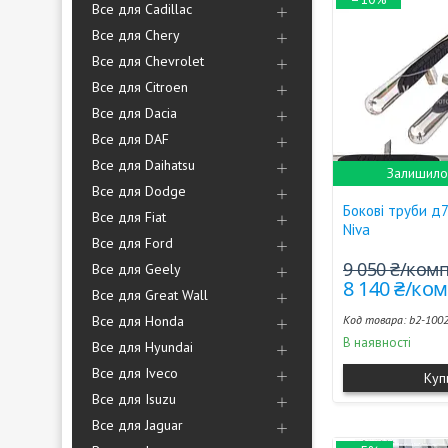
Все для Cadillac
Все для Chery
Все для Chevrolet
Все для Citroen
Все для Dacia
Все для DAF
Все для Daihatsu
Залишилос
Все для Dodge
Бокові труби д
Все для Fiat
Niva
Все для Ford
9 050 ₴/ком
Все для Geely
8 140 ₴/ко
Все для Great Wall
Все для Honda
b2-100
В наявності
Все для Hyundai
Все для Iveco
Куп
Все для Isuzu
Все для Jaguar