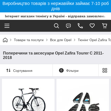
Виробництво товарів з нержавійки займає 7-10 роб
днів
Інтернет магазин тюнінгу в Україні - відправка замовлень б
Товари та послуги
Все для Opel
Тюнінг Opel Zafira 
Поперечини та аксесуари Opel Zafira Tourer C 2011-
2018
Сортування
0
Фільтри