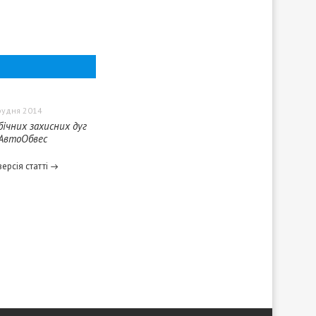
рудня 2014
бічних захисних дуг
 АвтоОбвес
ерсія статті