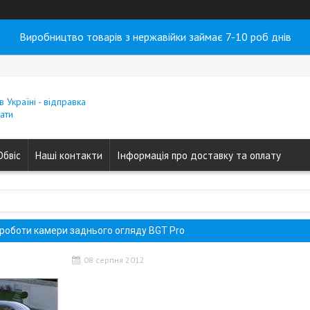
Виробництво товарів з нержавійки займає 7-10 роб днів
в Україні - відправка
ати
Обвіс
Наші контакти
Інформація про доставку та оплату
 роботи камери заднього огляду BGT Pro
08 серпня 2012