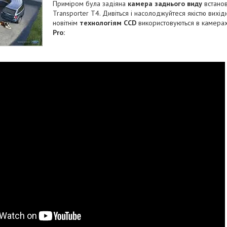
Приміром була задіяна
камера заднього виду
встано
Transporter T4. Дивіться і насолоджуйтеся якістю вихі
новітнім
технологіям CCD
використовуються в камера
Pro: