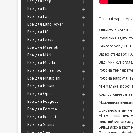
Все для Jeep
Все для Kia
Все для Lada
Основні характерис
Все для Land Rover
Кількість пікселів:
Все для Lifan
Роздільна здатність
Все для Lexus
Сенсор: Sony
CCD
.
Все для Maserati
Відео стандарт: P
Все для MAN
Видимий кут огляду
Все для Mazda
Робоча температур
Все для Mercedes
Все для Mitsubishi
Робоча напруга: 1
Все для Nissan
Мінімальне робоче
Все для Opel
Корпус
камери за
Все для Peugeot
Можливість вмикат
Все для Porsche
Основною відмінні
Мінімальний шум у 
Все для Renault
Більший кут огляду
Все для Scania
Більш якісна картин
Все для Seat
Покращене відобр