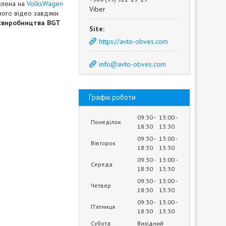
влена на
VolksWagen
Viber
дного відео завдяки
х
виробництва BGT
https://avto-obves.com
info@avto-obves.com
Графік роботи
09:30
13:00
Понеділок
18:30
13:30
09:30
13:00
Вівторок
18:30
13:30
09:30
13:00
Середа
18:30
13:30
09:30
13:00
Четвер
18:30
13:30
09:30
13:00
Пʼятниця
18:30
13:30
Субота
Вихідний