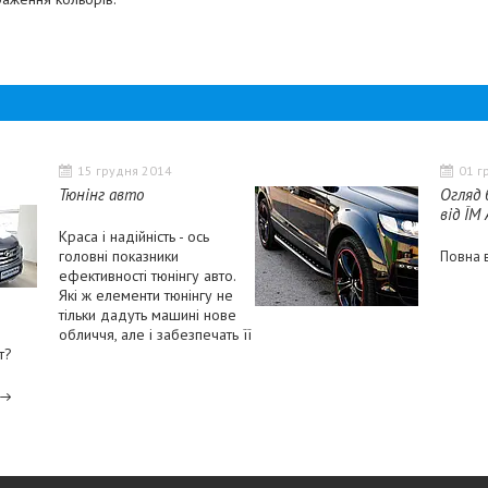
15 грудня 2014
01 г
Тюнінг авто
Огляд 
від ЇМ
Краса і надійність - ось
головні показники
Повна в
ефективності тюнінгу авто.
Які ж елементи тюнінгу не
тільки дадуть машині нове
обличчя, але і забезпечать її
т?