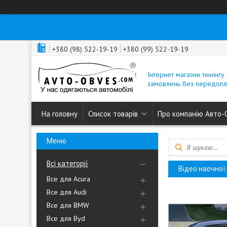
+380 (98) 522-19-19
+380 (99) 522-19-19
Інтернет магазин тюнінгу 
замовлень без передопл
На головну
Список товарів
Про компанію Авто-
Всі категорії
Відео наочної
Все для Acura
Все для Audi
Все для BMW
Все для Byd