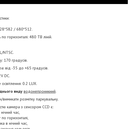
тики:
 628*582 / 680*512.
 по горизонталі: 480 ТВ ліній.
AL/NTSC.
: 170 градусів.
а: від -35 до +65 градусів.
2V DC.
 освітлення: 0.2 LUX.
днього виду
водонепроникний
.
и/вимикати розмітку паркувальну.
стю камера з сенсором CCD є:
нічний час,
 по горизонталі,
ка в нічний час,
аження кольорів.