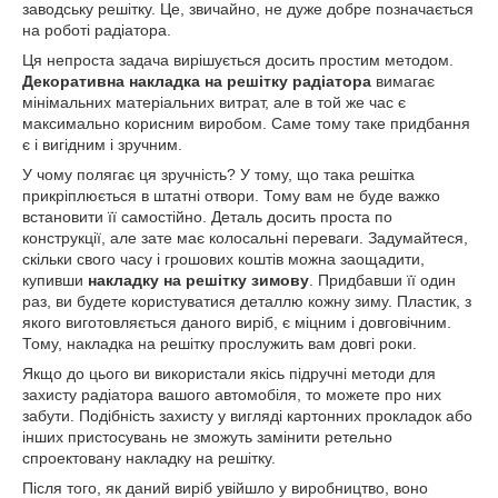
заводську решітку. Це, звичайно, не дуже добре позначається
на роботі радіатора.
Ця непроста задача вирішується досить простим методом.
Декоративна накладка на решітку радіатора
вимагає
мінімальних матеріальних витрат, але в той же час є
максимально корисним виробом. Саме тому таке придбання
є і вигідним і зручним.
У чому полягає ця зручність? У тому, що така решітка
прикріплюється в штатні отвори. Тому вам не буде важко
встановити її самостійно. Деталь досить проста по
конструкції, але зате має колосальні переваги. Задумайтеся,
скільки свого часу і грошових коштів можна заощадити,
купивши
накладку на решітку зимову
. Придбавши її один
раз, ви будете користуватися деталлю кожну зиму. Пластик, з
якого виготовляється даного виріб, є міцним і довговічним.
Тому, накладка на решітку прослужить вам довгі роки.
Якщо до цього ви використали якісь підручні методи для
захисту радіатора вашого автомобіля, то можете про них
забути. Подібність захисту у вигляді картонних прокладок або
інших пристосувань не зможуть замінити ретельно
спроектовану накладку на решітку.
Після того, як даний виріб увійшло у виробництво, воно