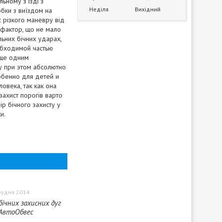
ьному з'їзді з
Неділя
Вихідний
бки з виїздом на
с різкого маневру від
 фактор, що не мало
ьних бічних ударах,
обходимой частью
еще одним
у при этом абсолютно
обенно для детей и
овека, так как она
захист порогів варто
ір бічного захисту у
и.
рудня 2014
бічних захисних дуг
 АвтоОбвес