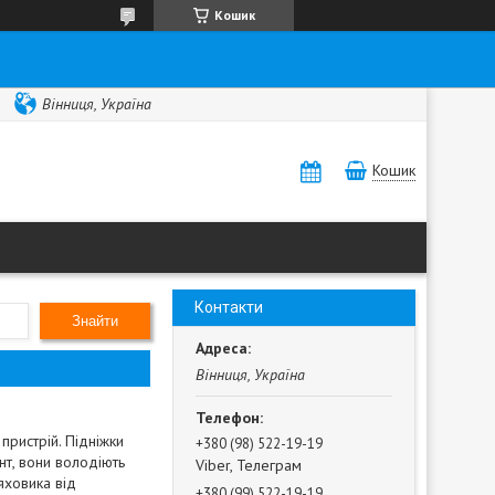
Кошик
Вінниця, Україна
Кошик
Контакти
Знайти
Вінниця, Україна
ристрій. Підніжки
+380 (98) 522-19-19
нт, вони володіють
Viber, Телеграм
яховика від
+380 (99) 522-19-19