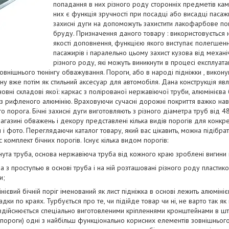
попадання в них різного роду сторонніх предметів каме
них є функція зручності при посадці або висадці пасаж
захисні дуги на допоможуть захистити лакофарбове по
бруду. Призначення даного товару : використовується
якості доповнення, функцією якого виступає полегшенн
пасажирів і паралельно цьому захист кузова від меха
різного роду, які можуть виникнути в процесі експлуата
овнішнього тюнінгу обважування. Пороги, або в народі підніжки , викон
ну вже потім як стильний аксесуар для автомобіля. Дана конструкція яв
овні складові якої: каркас з полірованої нержавіючої труби, алюмінієва
 з рифленого алюмінію. Враховуючи сучасні дорожні покриття важко наві
 порога. Бічні захисні дуги виготовляють з різного діаметра труб від 
агазині обважень і декору представлені кілька видів порогів для конкр
і фото. Переглядаючи каталог товару, який вас цікавить, можна підібра
 комплект бічних порогів. Існує кілька видом порогів:
нута труба, основа нержавіюча труба від кожного краю зроблені вигини 
ба з проступью в основі труба і на ній розташовані різного роду пластико
и;
мінієвий бічній поріг іменований як лист підніжка в основі лежить алюміні
дки по краях. Турбується про те, чи підійде товар чи ні, не варто так як
) здійснюється спеціально виготовленими кріпленнями кронштейнами в шта
і пороги) одні з найбільш функціонально корисних елементів зовнішнього