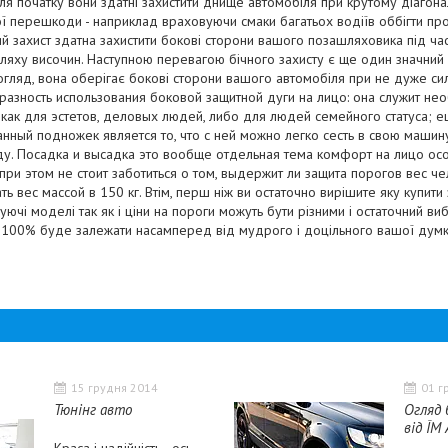
ля початку вони здатні захистити днище автомобіля при крутому діагонал
 перешкоди - наприклад враховуючи смаки багатьох водіїв оббігти про
ий захист здатна захистити бокові сторони вашого позашляховика під ча
шляху височин. Наступною перевагою бічного захисту є ще один значний
огляд, вона оберігає бокові сторони вашого автомобіля при не дуже сил
разность использования боковой защитной дуги на лицо: она служит не
как для эстетов, деловых людей, либо для людей семейного статуса; 
ный подножек является то, что с ней можно легко сесть в свою машин
ду. Посадка и высадка это вообще отдельная тема комфорт на лицо ос
при этом не стоит заботиться о том, выдержит ли защита порогов вес чел
 вес массой в 150 кг. Втім, перш ніж ви остаточно вирішите яку купити 
нуючі моделі так як і ціни на пороги можуть бути різними і остаточний виб
а 100% буде залежати насамперед від мудрого і доцільного вашої думк
15 грудня 2014
01 г
Тюнінг авто
Огляд 
від ЇМ