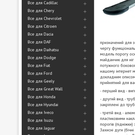
Все для Cadillac
Все для Chery
Все для Chevrolet
Все для Citroen
Все для Dacia
Все для DAF
призначений для з
чергу функціональ
Все для Daihatsu
модель порогу осн
Все для Dodge
майданчик для ніг
Все для Fiat
потужного бокового
нашому інтернет м
Все для Ford
докладним описом 
Все для Geely
прийнятний для вас
Все для Great Wall
- перший вид - виг
Все для Honda
- другий вид - тру
Все для Hyundai
закріплені до труб
Все для Iveco
- третій вид - алю
пластиковими накла
Все для Isuzu
порогів (підніжки
Все для Jaguar
Захисні дуги (бічн