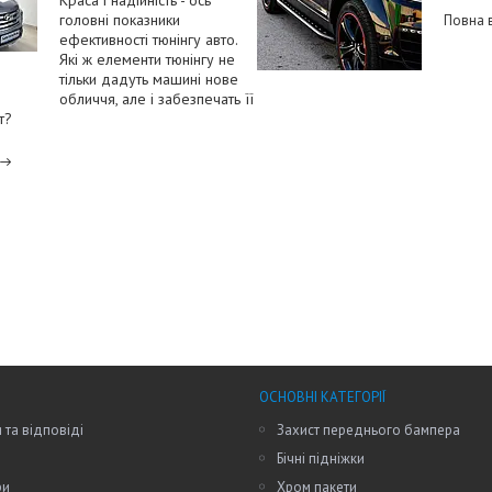
Краса і надійність - ось
головні показники
Повна в
ефективності тюнінгу авто.
Які ж елементи тюнінгу не
тільки дадуть машині нове
обличчя, але і забезпечать її
т?
ОСНОВНІ КАТЕГОРІЇ
 та відповіді
Захист переднього бампера
Бічні підніжки
ри
Хром пакети