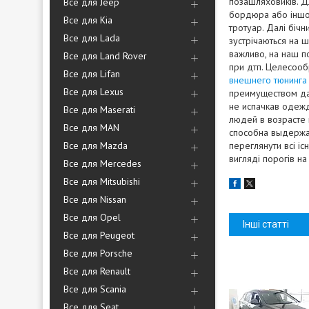
позашляховиків. Д
Все для Jeep
бордюра або іншої
Все для Kia
тротуар. Далі бічн
Все для Lada
зустрічаються на 
важливо, на наш п
Все для Land Rover
при дтп. Целесооб
Все для Lifan
внешнего тюнинга
Все для Lexus
преимуществом дан
не испачкав одеж
Все для Maserati
людей в возрасте 
Все для MAN
способна выдержать
Все для Mazda
переглянути всі іс
вигляді порогів н
Все для Mercedes
Все для Mitsubishi
Все для Nissan
Все для Opel
Інші статті
Все для Peugeot
Все для Porsche
Все для Renault
Все для Scania
Все для Seat