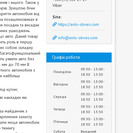
нів і іншого. Також у
Viber
ирів. Зрештою бічні
криття автомобіля від
 на позашляховиках в
https://avto-obves.com
я посадки та висадки
нічних ушкоджень
ції авто. Даний товар
info@avto-obves.com
ують роль в першу
ляє собою складну
 багатофункціональний
Графік роботи
ть уявити авто без
48 мм до 70 мм В
09:30
13:00
етного автомобіля з
Понеділок
18:30
13:30
ти найбільш
09:30
13:00
Вівторок
18:30
13:30
під кутом;
09:30
13:00
Середа
ві накладки які
18:30
13:30
09:30
13:00
Четвер
єва майданчик з
18:30
13:30
 кріплення захисту
09:30
13:00
Пʼятниця
тні місця автомобіля.
18:30
13:30
 тюнінгу
Субота
Вихідний