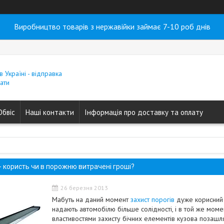
Виробництво товарів з нержавійки займає 7-10 роб днів
в Україні - відправка
ати
Обвіс
Наші контакти
Інформація про доставку та оплату
 - користь чи в порожню витрачені гроші?
26 березня 2013
Мабуть на даний момент
захист порогів
дуже корисний п
надають автомобілю більше солідності, і в той же моме
властивостями захисту бічних елементів кузова позашл